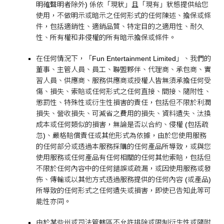
明確聲明者除外) 係依「現狀」且「現有」狀態提供給您
使用，不做明示或暗示之任何形式的任何陳述、擔保或條
件，包括適銷性、適銷品質、特定目的之適用性、耐久
性、所有權和非侵權的所有暗示擔保或條件。
在任何情況下，「Fun Entertainment Limited」、我們的
董事、主管人員、員工、聯盟夥伴、代理商、承包商、實
習人員、供應商、服務供應商或授權人皆無須承擔任何受
傷、損失、索賠或任何形式之任何直接、間接、隨附性、
懲罰性、特殊性或衍生性損害的責任，包括但不限於利潤
損失、營收損失、可減省之費用的損失、資料遺失、汰換
成本或任何類似的損害，無論是否以合約、侵權 (包括疏
忽)、嚴格賠償責任或其他形式為依據，由於您使用服務
的任何部分或透過本服務採購的任何產品所導致，或與您
使用服務或任何產品有任何相關的任何其他索賠，包括但
不限於任何內容中的任何錯誤或疏漏，或因使用服務或發
佈、傳輸或以其他方式透過服務提供的任何內容 (或產品)
所導致的任何形式之任何遺失或損害，即使已告知此等可
能性亦同。
由於某些州或司法管轄區不允許排除或限制衍生性或隨附