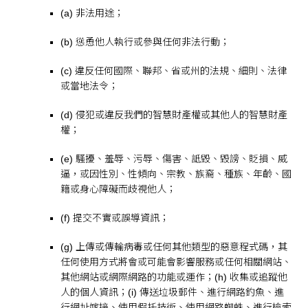
(a) 非法用途；
(b) 慫恿他人執行或參與任何非法行動；
(c) 違反任何國際、聯邦、省或州的法規、細則、法律
或當地法令；
(d) 侵犯或違反我們的智慧財產權或其他人的智慧財產
權；
(e) 騷擾、羞辱、污辱、傷害、詆毀、毀謗、貶損、威
逼，或因性別、性傾向、宗教、族裔、種族、年齡、國
籍或身心障礙而歧視他人；
(f) 提交不實或誤導資訊；
(g) 上傳或傳輸病毒或任何其他類型的惡意程式碼，其
任何使用方式將會或可能會影響服務或任何相關網站、
其他網站或網際網路的功能或運作；(h) 收集或追蹤他
人的個人資訊；(i) 傳送垃圾郵件、進行網路釣魚、進
行網址嫁接、使用假托技術、使用網路蜘蛛、進行檢索