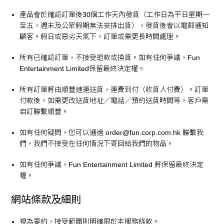
產品會於確認訂單後30個工作天內發貨（工作日為平日星期一
至五，週末及公眾假期無法安排出貨），發貨後會以電郵通知
顧客。假日或惡劣天氣下，訂單或需更長時間處理。
所有已確認訂單，不接受退款或換貨。如有任何爭議，Fun
Entertainment Limited保留最終決定權。
所有訂單將由順豐速運送貨，運費到付（收貨人付費）。訂單
付款後，如需更改送貨地址／電話／預約送貨時間等，客戶需
自訂聯繫順豐。
如有任何疑問，您可以通過
order@fun.corp.com.hk
聯繫我
們，我們不接受在任何情況下寄回給我們的物品。
如有任何爭議，Fun Entertainment Limited 將保留最終決定
權。
網站條款及細則
視為要約，接受範圍則明確限於本服務條款。