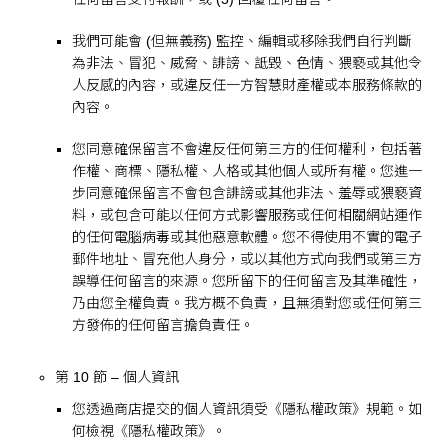
我們可能會 (但無義務) 監控、編輯或移除我們自行判斷
為非法、冒犯、威脅、誹謗、詆毀、色情、猥褻或其他令
人反感的內容，或違反任一方智慧財產權或本服務條款的
內容。
您同意確保留言不會違反任何第三方的任何權利，包括著
作權、商標、隱私權、人格或其他個人或所有權。您進一
步同意確保留言不會包含誹謗或其他非法、羞辱或猥褻資
料，或包含可能以任何方式影響服務或任何相關網站運作
的任何電腦病毒或其他惡意軟體。您不得使用不實的電子
郵件地址、冒充他人身分，或以其他方式向我們或第三方
誤導任何留言的來源。您所留下的任何留言及其準確性，
乃由您全權負責。我方概不負責，且無須對您或任何第三
方發佈的任何留言擔負責任。
第 10 節 – 個人資訊
您透過商店提交的個人資訊須受《隱私權政策》規範。如
何檢視《隱私權政策》。