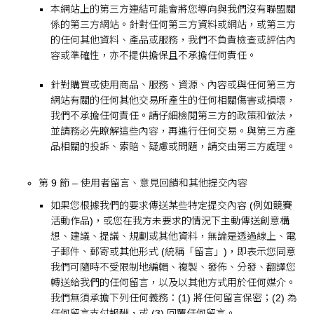
本網站上的第三方連結可能會將您導向與我們沒有聯盟關
係的第三方網站。針對任何第三方資料或網站，或第三方
的任何其他資料、產品或服務，我們不負責檢查或評估內
容或準確性，亦不提供擔保且不承擔任何責任。
針對購買或使用商品、服務、資源、內容或與任何第三方
網站有關的任何其他交易所產生的任何相關傷害或損壞，
我們不承擔任何責任。請仔細檢閱第三方的政策和做法，
並請務必先瞭解這些內容，再進行任何交易。與第三方產
品相關的投訴、索賠、疑慮或問題，請交由第三方處理。
第 9 節 – 使用者留言、意見回饋和其他提交內容
如果您根據我們的要求傳送某些特定提交內容 (例如競賽
活動作品)，或您在我方未要求的情況下主動傳送創意構
想、建議、提議、規劃或其他資料，無論是透過線上、電
子郵件、郵寄或其他形式 (統稱「留言」)，即表示您同意
我們可隨時不受限制地編輯、複製、發佈、分發、翻譯您
轉送給我們的任何留言，以及以其他方式用於任何媒介。
我們無須承擔下列任何義務：(1) 將任何留言保密；(2) 為
任何留言支付報酬，或 (3) 回覆任何留言。