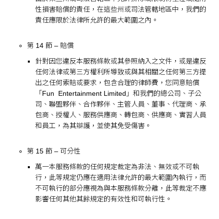
性損害賠償的責任，在這些州或司法管轄地區中，我們的
責任應限於法律所允許的最大範圍之內。
第 14 節 – 賠償
針對因您違反本服務條款或其參照納入之文件，或是違反
任何法律或第三方權利所導致或與其相關之任何第三方提
出之任何索賠或要求，包含合理的律師費，您同意賠償
「Fun Entertainment Limited」和我們的總公司、子公
司、聯盟夥伴、合作夥伴、主管人員、董事、代理商、承
包商、授權人、服務供應商、轉包商、供應商、實習人員
和員工，為其辯護，並使其免受傷害。
第 15 節 – 可分性
萬一本服務條款的任何規定裁定為非法、無效或不可執
行，此等規定仍應在適用法律允許的最大範圍內執行，而
不可執行的部分應視為與本服務條款分離，此等裁定不應
影響任何其他其餘規定的有效性和可執行性。