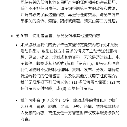
网站有关的任何其他交易所产生的任何相关伤害或损坏，
我们不承担任何责任。请仔细检阅第三方的政策和做法，
并请务必先了解这些内容，再进行任何交易。与第三方产
品相关的投诉、索赔、疑虑或问题，请交由第三方处理。
第 9 节 – 使用者留言、意见反馈和其他提交内容
如果您根据我们的要求传送某些特定提交内容 (例如竞赛
活动作品)，或您在我方未要求的情况下主动传送创意构
想、建议、提议、规划或其他资料，无论是透过线上、电
子邮件、邮寄或其他形式 (统称「留言」)，即表示您同意
我们可随时不受限制地编辑、复制、发布、分发、翻译您
转送给我们的任何留言，以及以其他方式用于任何媒介。
我们无须承担下列任何义务：(1) 将任何留言保密；(2) 为
任何留言支付报酬，或 (3) 回复任何留言。
我们可能会 (但无义务) 监控、编辑或移除我们自行判断
为非法、冒犯、威胁、诽谤、诋毁、色情、猥亵或其他令
人反感的内容，或违反任一方智慧财产权或本服务条款的
内容。