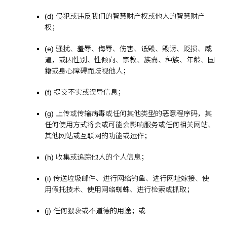
(d) 侵犯或违反我们的智慧财产权或他人的智慧财产
权；
(e) 骚扰、羞辱、侮辱、伤害、诋毁、毁谤、贬损、威
逼，或因性别、性倾向、宗教、族裔、种族、年龄、国
籍或身心障碍而歧视他人；
(f) 提交不实或误导信息；
(g) 上传或传输病毒或任何其他类型的恶意程序码，其
任何使用方式将会或可能会影响服务或任何相关网站、
其他网站或互联网的功能或运作；
(h) 收集或追踪他人的个人信息；
(i) 传送垃圾邮件、进行网络钓鱼、进行网址嫁接、使
用假托技术、使用网络蜘蛛、进行检索或抓取；
(j) 任何猥亵或不道德的用途；或