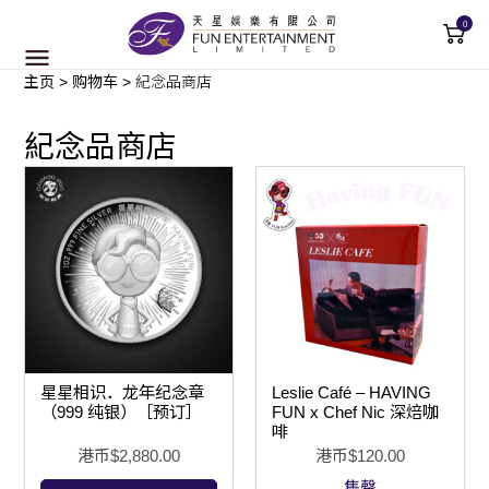
0
主页
>
购物车
>
紀念品商店
紀念品商店
星星相识．龙年纪念章
Leslie Café – HAVING
（999 纯银）［预订］
FUN x Chef Nic 深焙咖
啡
港币$
2,880.00
港币$
120.00
售罄