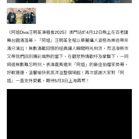
《阿姐Diva汪明荃演唱會2025》澳門站於4月12日晚上在百老匯
舞台圓滿落幕，「阿姐」汪明荃全程以華麗攝人姿態為樂迷帶來
滿分演出！無數滿載回憶的經典讓人瞬間時光倒流，而活潑新作
又帶我們回到精彩熾熱的當下，在觀眾熱情歡呼及掌聲下，一同
締造無數難忘時刻。表演嘉賓邀來「阿姐」的最佳拍檔家英哥，
好歌連連，溫馨愉快氣氛洋溢整個場館！再次感謝大家對「阿
姐」一直支持愛戴，期待5月3日上海再聚！