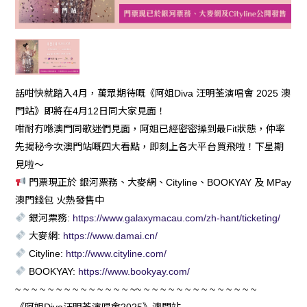
話咁快就踏入4月，萬眾期待嘅《阿姐Diva 汪明荃演唱會 2025 澳
門站》即將在4月12日同大家見面！
咁耐冇喺澳門同歌迷們見面，阿姐已經密密操到最Fit狀態，仲率
先揭秘今次澳門站嘅四大看點，即刻上各大平台買飛啦！下星期
見啦～
門票現正於 銀河票務、大麥網、Cityline、BOOKYAY 及 MPay
澳門錢包 火熱發售中
銀河票務:
https://www.galaxymacau.com/zh-hant/ticketing/
大麥網:
https://www.damai.cn/
Cityline:
http://www.cityline.com/
BOOKYAY:
https://www.bookyay.com/
~ ~ ~ ~ ~ ~ ~ ~ ~ ~ ~ ~ ~ ~ ~~ ~ ~ ~ ~ ~ ~ ~ ~ ~ ~ ~ ~ ~ ~