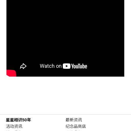
星星相识50年
最新资讯
活动资讯
纪念品商店